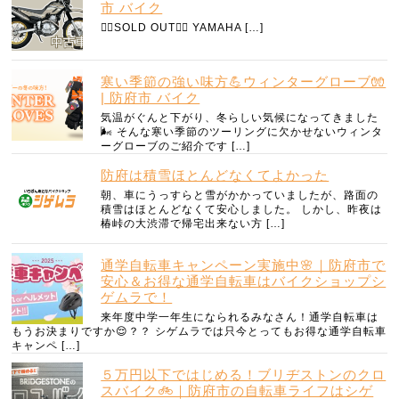
市 バイク
🙇‍♀️SOLD OUT🙇‍♀️ YAMAHA […]
寒い季節の強い味方💪ウィンターグローブ🧤
| 防府市 バイク
気温がぐんと下がり、冬らしい気候になってきました
🌬️ そんな寒い季節のツーリングに欠かせないウィンタ
ーグローブのご紹介です […]
防府は積雪ほとんどなくてよかった
朝、車にうっすらと雪がかかっていましたが、路面の
積雪はほとんどなくて安心しました。 しかし、昨夜は
椿峠の大渋滞で帰宅出来ない方 […]
通学自転車キャンペーン実施中🌸｜防府市で
安心＆お得な通学自転車はバイクショップシ
ゲムラで！
来年度中学一年生になられるみなさん！通学自転車は
もうお決まりですか😌？？ シゲムラでは只今とってもお得な通学自転車
キャンペ […]
５万円以下ではじめる！ブリヂストンのクロ
スバイク🚲｜防府市の自転車ライフはシゲ