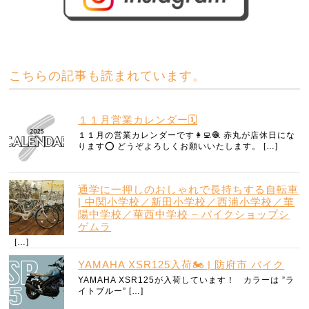
こちらの記事も読まれています。
１１月営業カレンダー🗓️
１１月の営業カレンダーです👩‍💻🧶 赤丸が店休日にな
ります⭕️ どうぞよろしくお願いいたします。 […]
通学に一押しのおしゃれで長持ちする自転車
| 中関小学校／新田小学校／西浦小学校／華
陽中学校／華西中学校 – バイクショップシ
ゲムラ
[…]
YAMAHA XSR125入荷🏍️ | 防府市 バイク
YAMAHA XSR125が入荷しています！ カラーは ”ラ
イトブルー” […]