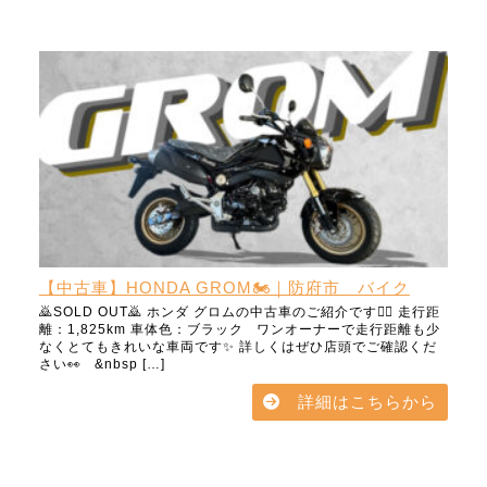
【中古車】HONDA GROM🏍️｜防府市 バイク
🙇SOLD OUT🙇 ホンダ グロムの中古車のご紹介です💁‍♀️ 走行距
離：1,825km 車体色：ブラック ワンオーナーで走行距離も少
なくとてもきれいな車両です✨ 詳しくはぜひ店頭でご確認くだ
さい👀 &nbsp […]
詳細はこちらから