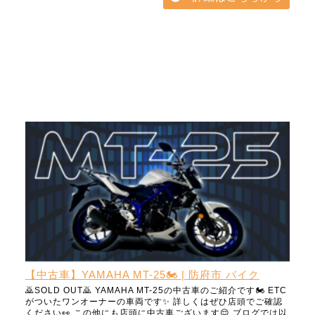
【中古車】YAMAHA MT-25🏍️ | 防府市 バイク
🙇SOLD OUT🙇 YAMAHA MT-25の中古車のご紹介です🏍️ ETC
がついたワンオーナーの車両です✨ 詳しくはぜひ店頭でご確認
ください👀 この他にも店頭に中古車ございます😌 ブログでは以