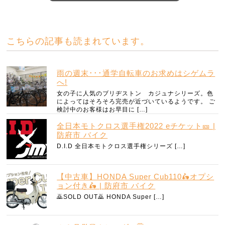
こちらの記事も読まれています。
雨の週末･･･通学自転車のお求めはシゲムラ
へ!
女の子に人気のブリヂストン カジュナシリーズ。色
によってはそろそろ完売が近づいているようです。 ご
検討中のお客様はお早目に […]
全日本モトクロス選手権2022 eチケット🎫 |
防府市 バイク
D.I.D 全日本モトクロス選手権シリーズ […]
【中古車】HONDA Super Cub110🛵オプシ
ョン付き🛵 | 防府市 バイク
🙇SOLD OUT🙇 HONDA Super […]