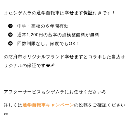
またシゲムラの通学自転車は
幸せます保証
付きです！
中学・高校の６年間有効
通常1,200円の基本の点検整備料が無料
回数制限なし。何度でもOK！
の防府市オリジナルブランド
幸せます
とコラボした当店オ
リジナルの保証です❤️‍🩹
アフターサービスもシゲムラにお任せください💪
詳しくは
通学自転車キャンペーン
の投稿をご確認ください
👀