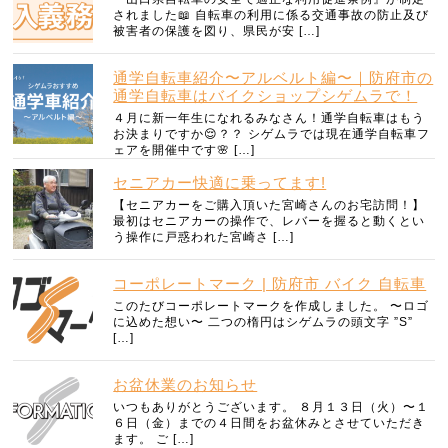
されました📖 自転車の利用に係る交通事故の防止及び
被害者の保護を図り、県民が安 […]
通学自転車紹介〜アルベルト編〜｜防府市の
通学自転車はバイクショップシゲムラで！
４月に新一年生になれるみなさん！通学自転車はもう
お決まりですか😌？？ シゲムラでは現在通学自転車フ
ェアを開催中です🌸 […]
セニアカー快適に乗ってます!
【セニアカーをご購入頂いた宮崎さんのお宅訪問！】
最初はセニアカーの操作で、レバーを握ると動くとい
う操作に戸惑われた宮崎さ […]
コーポレートマーク | 防府市 バイク 自転車
このたびコーポレートマークを作成しました。 〜ロゴ
に込めた想い〜 二つの楕円はシゲムラの頭文字 ”S”
[…]
お盆休業のお知らせ
いつもありがとうございます。 ８月１３日（火）〜１
６日（金）までの４日間をお盆休みとさせていただき
ます。 ご […]